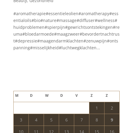
Beauty
,
Gezondheid
#aromatherapie#essentieleolien#aromatherapy#ess
entialoils#bio#nature#massage#diffuser#wellness#
huidproblemen#spierpijn#gewrichtsontstekingen#re
uma#bloedarmoede#maagzweer#bevordertnachtrus
t#depressie#maagendarmklachten#zenuwpijn#onts
panning#misselijkheid#luchtwegklachten...
Blog archief
augustus 2026
M
D
W
D
V
Z
Z
1
2
3
4
5
6
7
8
9
10
11
12
13
14
15
16