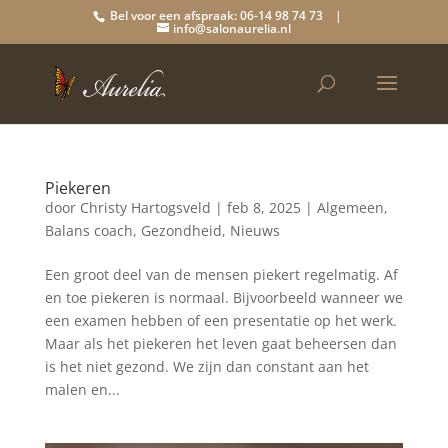
Bel voor een afspraak: 06-14 98 74 73 |
info@salonaurelia.nl
Piekeren
door
Christy Hartogsveld
|
feb 8, 2025
|
Algemeen
,
Balans coach
,
Gezondheid
,
Nieuws
Een groot deel van de mensen piekert regelmatig. Af
en toe piekeren is normaal. Bijvoorbeeld wanneer we
een examen hebben of een presentatie op het werk.
Maar als het piekeren het leven gaat beheersen dan
is het niet gezond. We zijn dan constant aan het
malen en...