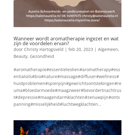
Wanneer wordt aromatherapie ingezet en wat
zijn de voordelen ervan?
door
Christy Hartogsveld
|
feb 20, 2023
|
Algemeen
,
Beauty
,
Gezondheid
#aromatherapie#essentieleolien#aromatherapy#ess
entialoils#bio#nature#massage#diffuser#wellness#
huidproblemen#spierpijn#gewrichtsontstekingen#re
uma#bloedarmoede#maagzweer#bevordertnachtrus
t#depressie#maagendarmklachten#zenuwpijn#onts
panning#misselijkheid#luchtwegklachten...