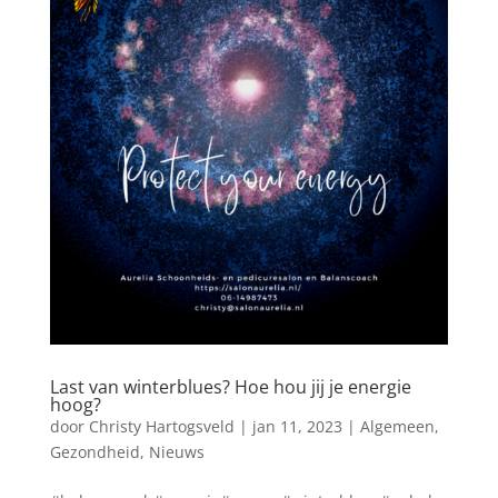
Last van winterblues? Hoe hou jij je energie
hoog?
door
Christy Hartogsveld
|
jan 11, 2023
|
Algemeen
,
Gezondheid
,
Nieuws