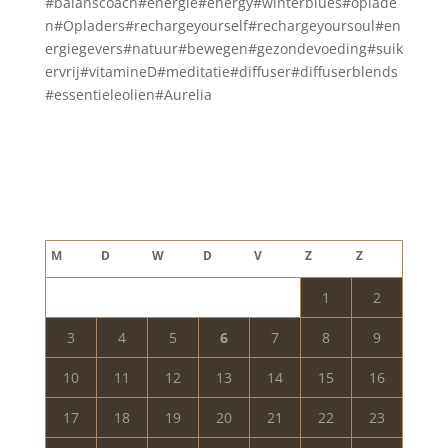
#balanscoach#energie#energy#winterblues#oplade
n#Opladers#rechargeyourself#rechargeyoursoul#en
ergiegevers#natuur#bewegen#gezondevoeding#suik
ervrij#vitamineD#meditatie#diffuser#diffuserblends
#essentieleolien#Aurelia
Blog archief
augustus 2026
M
D
W
D
V
Z
Z
1
2
3
4
5
6
7
8
9
10
11
12
13
14
15
16
17
18
19
20
21
22
23