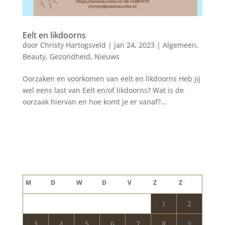
Eelt en likdoorns
door
Christy Hartogsveld
|
jan 24, 2023
|
Algemeen
,
Beauty
,
Gezondheid
,
Nieuws
Oorzaken en voorkomen van eelt en likdoorns Heb jij
wel eens last van Eelt en/of likdoorns? Wat is de
oorzaak hiervan en hoe komt je er vanaf?...
Blog archief
augustus 2026
M
D
W
D
V
Z
Z
1
2
3
4
5
6
7
8
9