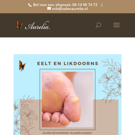
Bel voor een afspraak: 06-14 98 74 73 |
info@salonaurelia.nl