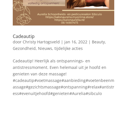
Cadeautip
door
Christy Hartogsveld
|
jan 16, 2022
|
Beauty
,
Gezondheid
,
Nieuws
,
tijdelijke acties
Cadeautip! Heerlijk als ontspannings- en
antistressmoment. Even helemaal uit je hoofd en
genieten van deze massage!
#cadeautip#voetmassage#aanbieding#voetenbeenm
assage#gezichtsmassage#ontspanning#relax#antistr
ess#evenuitjehoofd#genieten#Aurelia#sibculo
Blog archief