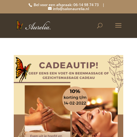
Bel voor een afspraak: 06-14 98 74 73 |
info@salonaurelia.nl