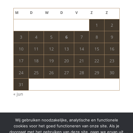
augustus 2026
M
D
W
D
V
Z
Z
1
2
3
4
5
6
7
8
9
10
11
12
13
14
15
16
17
18
19
20
21
22
23
24
25
26
27
28
29
30
31
« jun
Wij gebruiken noodzakelijke, analytische en functionele
cookies voor het goed functioneren van onze site. Als je
doorgaat met het gebruiken van deze site, gaan we ervan uit