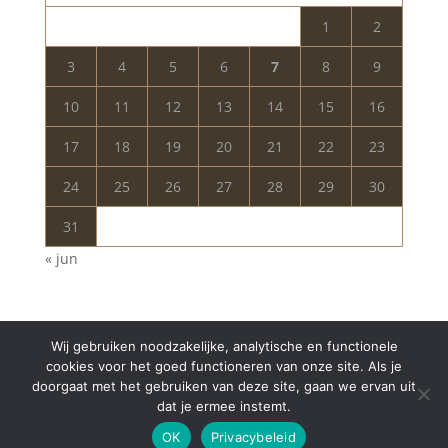
1
2
3
4
5
6
7
8
9
10
11
12
13
14
15
16
17
18
19
20
21
22
23
24
25
26
27
28
29
30
31
« jun
Wij gebruiken noodzakelijke, analytische en functionele
cookies voor het goed functioneren van onze site. Als je
doorgaat met het gebruiken van deze site, gaan we ervan uit
dat je ermee instemt.
Copyright © 2024 Aurelia Schoonheidssalon | All
OK
Privacybeleid
Rights Reserved | Webdesign
Appdsgn