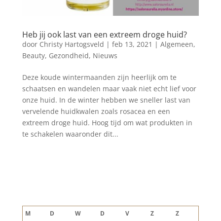
Heb jij ook last van een extreem droge huid?
door
Christy Hartogsveld
|
feb 13, 2021
|
Algemeen
,
Beauty
,
Gezondheid
,
Nieuws
Deze koude wintermaanden zijn heerlijk om te
schaatsen en wandelen maar vaak niet echt lief voor
onze huid. In de winter hebben we sneller last van
vervelende huidkwalen zoals rosacea en een
extreem droge huid. Hoog tijd om wat produkten in
te schakelen waaronder dit...
Blog archief
augustus 2026
M
D
W
D
V
Z
Z