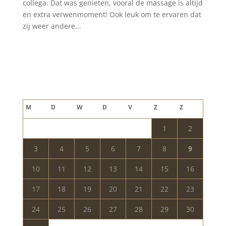
collega. Dat was genieten, vooral de massage is altijd
en extra verwenmoment! Ook leuk om te ervaren dat
zij weer andere...
Blog archief
augustus 2026
M
D
W
D
V
Z
Z
1
2
3
4
5
6
7
8
9
10
11
12
13
14
15
16
17
18
19
20
21
22
23
24
25
26
27
28
29
30