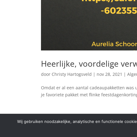
Heerlijke, voordelige ve
door
Christy Hartogsveld
|
nov 28, 2021
|
Alg
Omdat er al een aantal cadeaupakketten was ui
je favoriete pakket met flinke feestdagenkorting
Wij gebruiken noodzakelijke, analytische en functionele cooki
Copyright © 2024 Aurelia Schoonheidssalon |