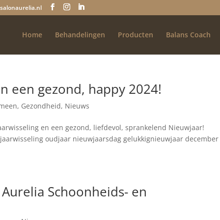
salonaurelia.nl
Home
Behandelingen
Producten
Balans Coach
en een gezond, happy 2024!
emeen
,
Gezondheid
,
Nieuws
 jaarwisseling en een gezond, liefdevol, sprankelend Nieuwjaar!
jaarwisseling oudjaar nieuwjaarsdag gelukkignieuwjaar december
 Aurelia Schoonheids- en