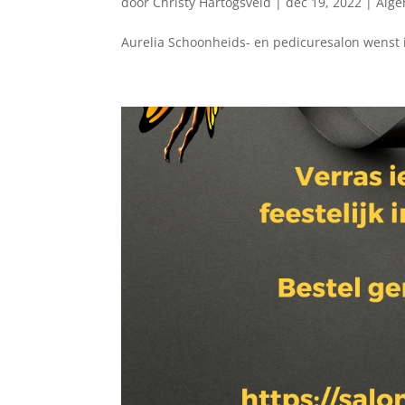
door
Christy Hartogsveld
|
dec 19, 2022
|
Alg
Aurelia Schoonheids- en pedicuresalon wenst i