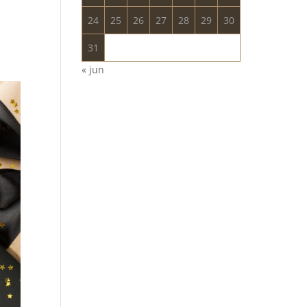
24
25
26
27
28
29
30
31
« jun