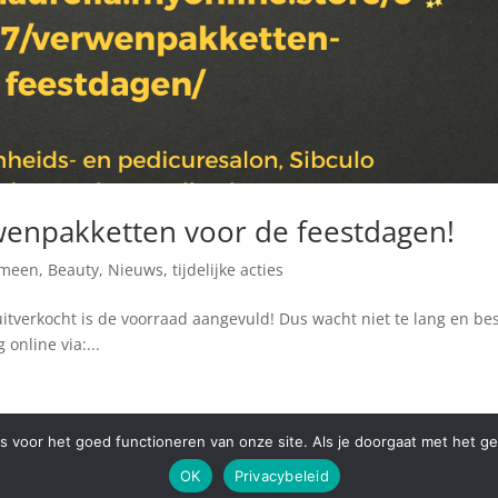
rwenpakketten voor de feestdagen!
emeen
,
Beauty
,
Nieuws
,
tijdelijke acties
tverkocht is de voorraad aangevuld! Dus wacht niet te lang en bes
 online via:...
es voor het goed functioneren van onze site. Als je doorgaat met het ge
OK
Privacybeleid
 All Rights Reserved | Webdesign
Appdsgn