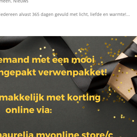
emeen
,
Nieuws
edereen alvast 365 dagen gevuld met licht, liefde en warmte!...