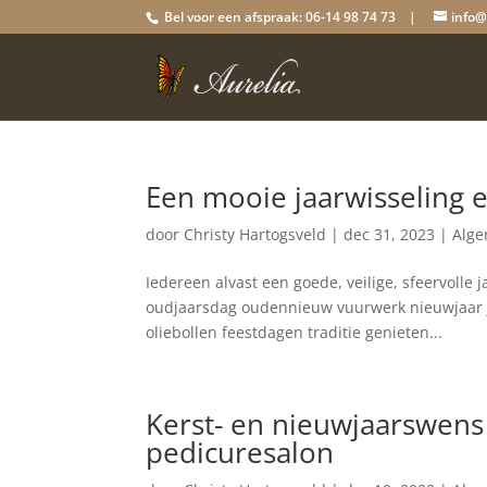
Bel voor een afspraak: 06-14 98 74 73 |
info@
Een mooie jaarwisseling 
door
Christy Hartogsveld
|
dec 31, 2023
|
Alg
Iedereen alvast een goede, veilige, sfeervolle
oudjaarsdag oudennieuw vuurwerk nieuwjaar 
oliebollen feestdagen traditie genieten...
Kerst- en nieuwjaarswens
pedicuresalon