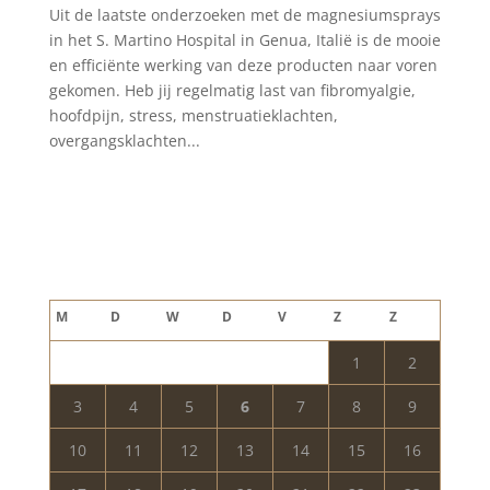
Uit de laatste onderzoeken met de magnesiumsprays
in het S. Martino Hospital in Genua, Italië is de mooie
en efficiënte werking van deze producten naar voren
gekomen. Heb jij regelmatig last van fibromyalgie,
hoofdpijn, stress, menstruatieklachten,
overgangsklachten...
Blog archief
augustus 2026
M
D
W
D
V
Z
Z
1
2
3
4
5
6
7
8
9
10
11
12
13
14
15
16