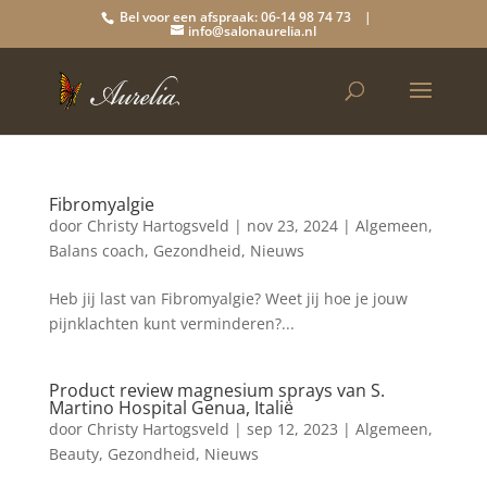
Bel voor een afspraak: 06-14 98 74 73 |
info@salonaurelia.nl
Fibromyalgie
door
Christy Hartogsveld
|
nov 23, 2024
|
Algemeen
,
Balans coach
,
Gezondheid
,
Nieuws
Heb jij last van Fibromyalgie? Weet jij hoe je jouw
pijnklachten kunt verminderen?...
Product review magnesium sprays van S.
Martino Hospital Genua, Italië
door
Christy Hartogsveld
|
sep 12, 2023
|
Algemeen
,
Beauty
,
Gezondheid
,
Nieuws