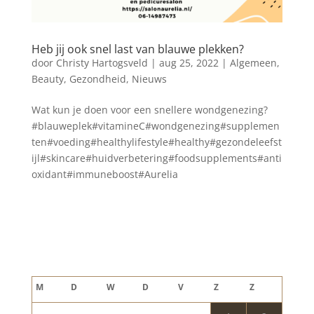
Heb jij ook snel last van blauwe plekken?
door
Christy Hartogsveld
|
aug 25, 2022
|
Algemeen
,
Beauty
,
Gezondheid
,
Nieuws
Wat kun je doen voor een snellere wondgenezing?
#blauweplek#vitamineC#wondgenezing#supplemen
ten#voeding#healthylifestyle#healthy#gezondeleefst
ijl#skincare#huidverbetering#foodsupplements#anti
oxidant#immuneboost#Aurelia
Blog archief
augustus 2026
M
D
W
D
V
Z
Z