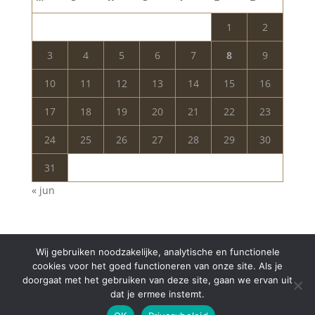
1
2
3
4
5
6
7
8
9
10
11
12
13
14
15
16
17
18
19
20
21
22
23
24
25
26
27
28
29
30
31
« jun
Wij gebruiken noodzakelijke, analytische en functionele
cookies voor het goed functioneren van onze site. Als je
doorgaat met het gebruiken van deze site, gaan we ervan uit
dat je ermee instemt.
Copyright © 2024 Aurelia Schoonheidssalon | All