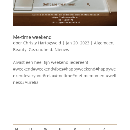
Me-time weekend
door
Christy Hartogsveld
|
jan 20, 2023
|
Algemeen
,
Beauty
,
Gezondheid
,
Nieuws
Alvast een heel fijn weekend iedereen!
#weekend#weekendvibes#happyweekend#happywe
ekendeveryone#relax#metime#metimemoment#well
ness#Aurelia
Blog archief
augustus 2026
M
D
W
D
V
Z
Z