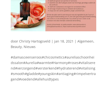
door
Christy Hartogsveld
|
jan 18, 2021
|
Algemeen
,
Beauty
,
Nieuws
#damasceenseroos#chicosmetics#aureliaschoonhei
dssalon#Aurelia#warmte#Harmony#roses#vitalisere
nd#verzorgend#versterkend#hydraterend#vitalising
#smooth#gladde#youngskin#antiaging#rimpelvertra
gend#voedend#allehuidtypes
Blog archief