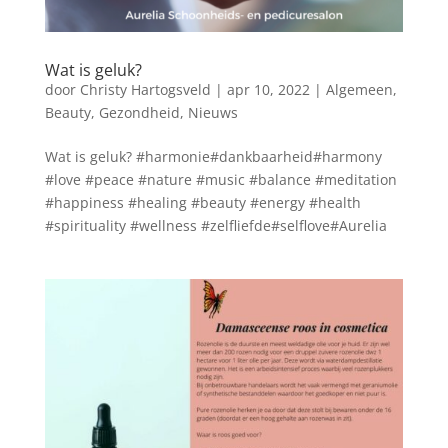
Wat is geluk?
door
Christy Hartogsveld
|
apr 10, 2022
|
Algemeen
,
Beauty
,
Gezondheid
,
Nieuws
Wat is geluk? #harmonie#dankbaarheid#harmony
#love #peace #nature #music #balance #meditation
#happiness #healing #beauty #energy #health
#spirituality #wellness #zelfliefde#selflove#Aurelia