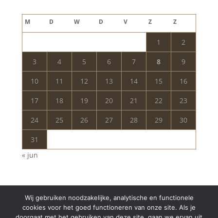
augustus 2026
M
D
W
D
V
Z
Z
1
2
3
4
5
6
7
8
9
10
11
12
13
14
15
16
17
18
19
20
21
22
23
24
25
26
27
28
29
30
31
« jun
Wij gebruiken noodzakelijke, analytische en functionele
cookies voor het goed functioneren van onze site. Als je
doorgaat met het gebruiken van deze site, gaan we ervan uit