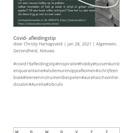
Covid- afleidingstip
door
Christy Hartogsveld
|
jan 28, 2021
|
Algemeen
,
Gezondheid
,
Nieuws
#covid19afleidingstip#inspiratie#hobby#tussenkunst
enquarantaine#alsdemurenopjeafkomen#schrijfeen
boek#leereeninstrumentbespelen#aureliaschoonhei
dssalon#Aurelia#sibculo
Blog archief
augustus 2026
M
D
W
D
V
Z
Z