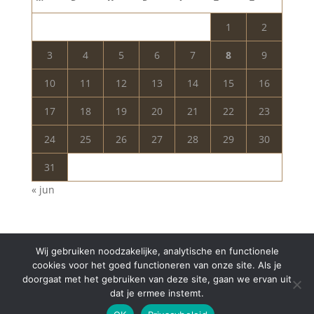
1
2
3
4
5
6
7
8
9
10
11
12
13
14
15
16
17
18
19
20
21
22
23
24
25
26
27
28
29
30
31
« jun
Wij gebruiken noodzakelijke, analytische en functionele
cookies voor het goed functioneren van onze site. Als je
doorgaat met het gebruiken van deze site, gaan we ervan uit
dat je ermee instemt.
Copyright © 2024 Aurelia Schoonheidssalon | All