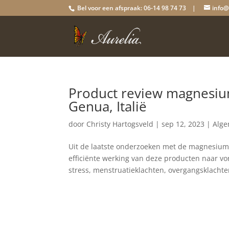
Bel voor een afspraak: 06-14 98 74 73 |
info@
Product review magnesium
Genua, Italië
door
Christy Hartogsveld
|
sep 12, 2023
|
Alg
Uit de laatste onderzoeken met de magnesiumsp
efficiënte werking van deze producten naar vor
stress, menstruatieklachten, overgangsklachten