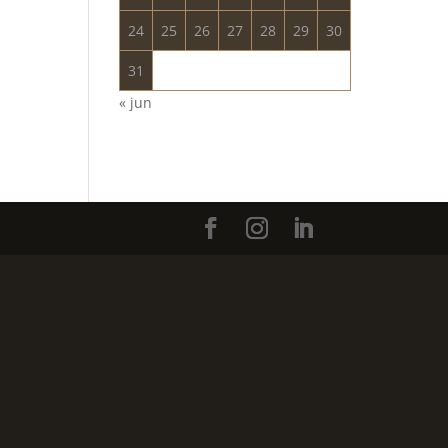
24
25
26
27
28
29
30
31
« jun