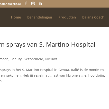
salonaurelia.nl
Home
Behandelingen
Producten
Balans Coach
 sprays van S. Martino Hospital
emeen
,
Beauty
,
Gezondheid
,
Nieuws
rays in het S. Martino Hospital in Genua, Italië is de mooie en
en gekomen. Heb jij regelmatig last van fibromyalgie, hoofdpijn,
...