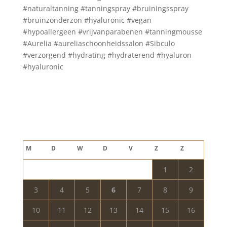
#naturaltanning #tanningspray #bruiningsspray
#bruinzonderzon #hyaluronic #vegan
#hypoallergeen #vrijvanparabenen #tanningmousse
#Aurelia #aureliaschoonheidssalon #Sibculo
#verzorgend #hydrating #hydraterend #hyaluron
#hyaluronic
Blog archief
augustus 2026
M
D
W
D
V
Z
Z
1
2
3
4
5
6
7
8
9
10
11
12
13
14
15
16