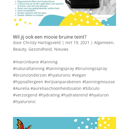
Wil jij ook een mooie bruine teint?
door
Christy Hartogsveld
|
mrt 19, 2021
|
Algemeen
,
Beauty
,
Gezondheid
,
Nieuws
#marcinbane #tanning
#naturaltanning #tanningspray #bruiningsspray
#bruinzonderzon #hyaluronic #vegan
#hypoallergeen #vrijvanparabenen #tanningmousse
#Aurelia #aureliaschoonheidssalon #Sibculo
#verzorgend #hydrating #hydraterend #hyaluron
#hyaluronic