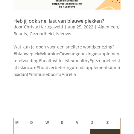
Heb jij ook snel last van blauwe plekken?
door
Christy Hartogsveld
|
aug 25, 2022
|
Algemeen
,
Beauty
,
Gezondheid
,
Nieuws
Wat kun je doen voor een snellere wondgenezing?
#blauweplek#vitamineC#wondgenezing#supplemen
ten#voeding#healthylifestyle#healthy#gezondeleefst
ijl#skincare#huidverbetering#foodsupplements#anti
oxidant#immuneboost#Aurelia
Blog archief
augustus 2026
M
D
W
D
V
Z
Z