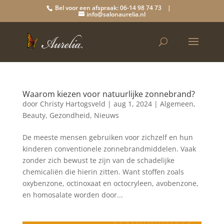
Bel voor een afspraak: 06-14 98 74 73 |
info@salonaurelia.nl
Waarom kiezen voor natuurlijke zonnebrand?
door
Christy Hartogsveld
|
aug 1, 2024
|
Algemeen
,
Beauty
,
Gezondheid
,
Nieuws
De meeste mensen gebruiken voor zichzelf en hun
kinderen conventionele zonnebrandmiddelen. Vaak
zonder zich bewust te zijn van de schadelijke
chemicaliën die hierin zitten. Want stoffen zoals
oxybenzone, octinoxaat en octocryleen, avobenzone,
en homosalate worden door...