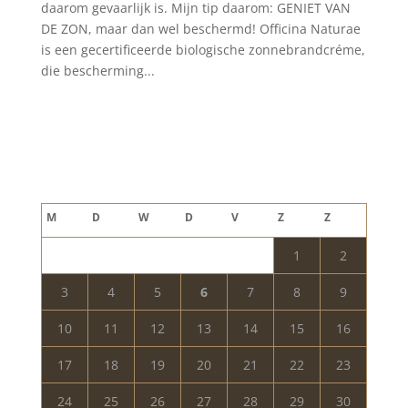
daarom gevaarlijk is. Mijn tip daarom: GENIET VAN
DE ZON, maar dan wel beschermd! Officina Naturae
is een gecertificeerde biologische zonnebrandcréme,
die bescherming...
Blog archief
augustus 2026
M
D
W
D
V
Z
Z
1
2
3
4
5
6
7
8
9
10
11
12
13
14
15
16
17
18
19
20
21
22
23
24
25
26
27
28
29
30