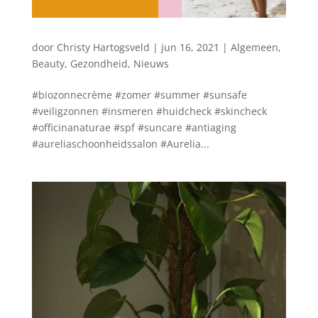
door
Christy Hartogsveld
|
jun 16, 2021
|
Algemeen
,
Beauty
,
Gezondheid
,
Nieuws
#biozonnecrème #zomer #summer #sunsafe
#veiligzonnen #insmeren #huidcheck #skincheck
#officinanaturae #spf #suncare #antiaging
#aureliaschoonheidssalon #Aurelia...