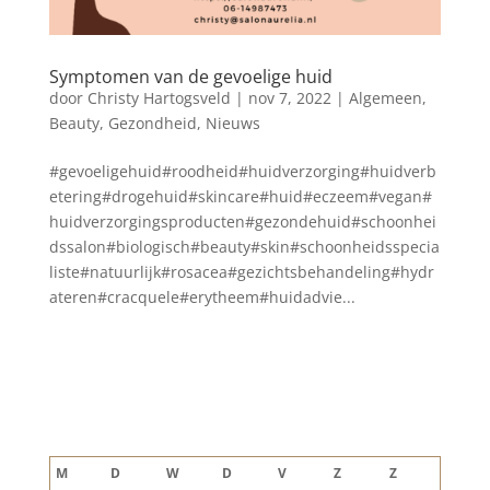
Symptomen van de gevoelige huid
door
Christy Hartogsveld
|
nov 7, 2022
|
Algemeen
,
Beauty
,
Gezondheid
,
Nieuws
#gevoeligehuid#roodheid#huidverzorging#huidverb
etering#drogehuid#skincare#huid#eczeem#vegan#
huidverzorgingsproducten#gezondehuid#schoonhei
dssalon#biologisch#beauty#skin#schoonheidsspecia
liste#natuurlijk#rosacea#gezichtsbehandeling#hydr
ateren#cracquele#erytheem#huidadvie...
Blog archief
augustus 2026
M
D
W
D
V
Z
Z