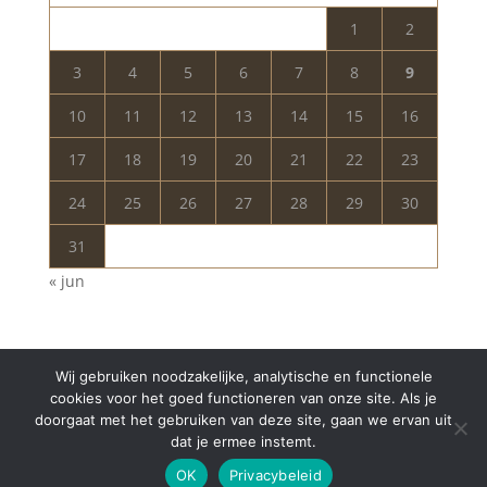
1
2
3
4
5
6
7
8
9
10
11
12
13
14
15
16
17
18
19
20
21
22
23
24
25
26
27
28
29
30
31
« jun
Wij gebruiken noodzakelijke, analytische en functionele
cookies voor het goed functioneren van onze site. Als je
doorgaat met het gebruiken van deze site, gaan we ervan uit
dat je ermee instemt.
Copyright © 2024 Aurelia Schoonheidssalon | All
OK
Privacybeleid
Rights Reserved | Webdesign
Appdsgn