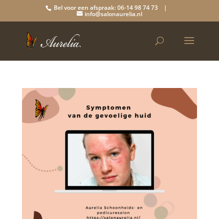
Bel voor een afspraak: 06-14 98 74 73 |
info@salonaurelia.nl