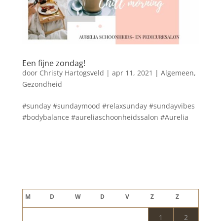
Een fijne zondag!
door
Christy Hartogsveld
|
apr 11, 2021
|
Algemeen
,
Gezondheid
#sunday #sundaymood #relaxsunday #sundayvibes
#bodybalance #aureliaschoonheidssalon #Aurelia
Blog archief
augustus 2026
M
D
W
D
V
Z
Z
1
2