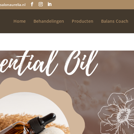
salonaurelia.nl
Home
Behandelingen
Producten
Balans Coach