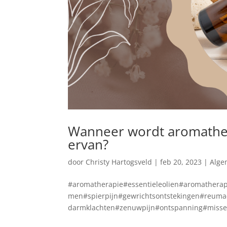
Wanneer wordt aromathera
ervan?
door
Christy Hartogsveld
|
feb 20, 2023
|
Alge
#aromatherapie#essentieleolien#aromatherap
men#spierpijn#gewrichtsontstekingen#reu
darmklachten#zenuwpijn#ontspanning#misseli