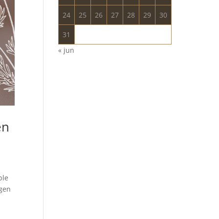
24
25
26
27
28
29
30
31
« jun
en
ble
gen