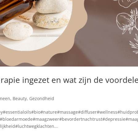
pie ingezet en wat zijn de voordel
meen
,
Beauty
,
Gezondheid
y#essentialoils#bio#nature#massage#diffuser#wellness#huidpro
ma#bloedarmoede#maagzweer#bevordertnachtrust#depressie#maa
jkheid#luchtwegklachten...