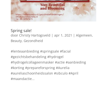
Spring sale!
door
Christy Hartogsveld
|
apr 1, 2021
|
Algemeen
,
Beauty
,
Gezondheid
#lenteaanbieding #springsale #facial
#gezichtsbehandeling #hydrogel
#hydrogelcollageenmasker #actie #aanbieding
#korting #prepareforspring #Aurelia
#aureliaschoonheidssalon #sibculo #April
#maandactie...
Blog archief