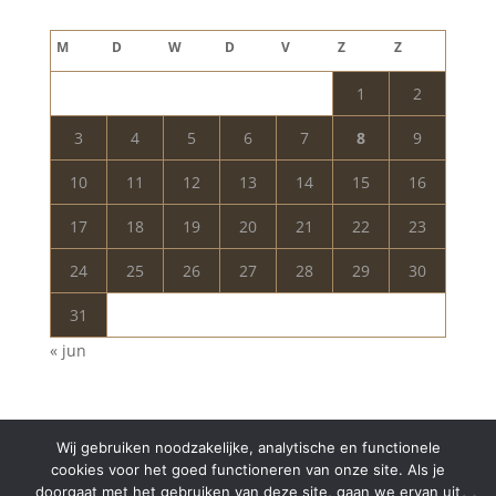
augustus 2026
M
D
W
D
V
Z
Z
1
2
3
4
5
6
7
8
9
10
11
12
13
14
15
16
17
18
19
20
21
22
23
24
25
26
27
28
29
30
31
« jun
Wij gebruiken noodzakelijke, analytische en functionele
cookies voor het goed functioneren van onze site. Als je
doorgaat met het gebruiken van deze site, gaan we ervan uit