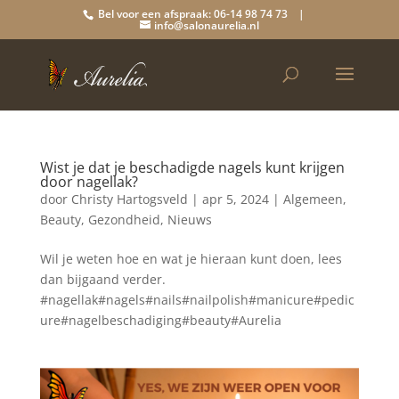
Bel voor een afspraak: 06-14 98 74 73 |
info@salonaurelia.nl
Wist je dat je beschadigde nagels kunt krijgen
door nagellak?
door
Christy Hartogsveld
|
apr 5, 2024
|
Algemeen
,
Beauty
,
Gezondheid
,
Nieuws
Wil je weten hoe en wat je hieraan kunt doen, lees
dan bijgaand verder.
#nagellak#nagels#nails#nailpolish#manicure#pedic
ure#nagelbeschadiging#beauty#Aurelia