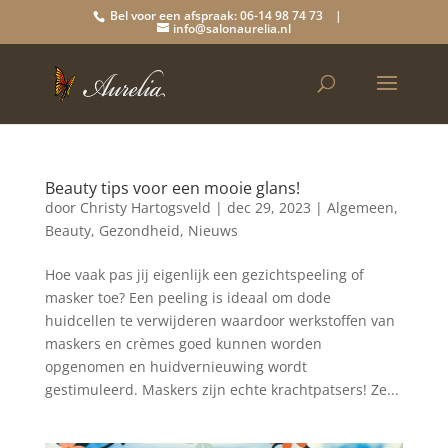
Bel voor een afspraak: 06-14 98 74 73 |
info@salonaurelia.nl
Beauty tips voor een mooie glans!
door
Christy Hartogsveld
|
dec 29, 2023
|
Algemeen
,
Beauty
,
Gezondheid
,
Nieuws
Hoe vaak pas jij eigenlijk een gezichtspeeling of
masker toe? Een peeling is ideaal om dode
huidcellen te verwijderen waardoor werkstoffen van
maskers en crèmes goed kunnen worden
opgenomen en huidvernieuwing wordt
gestimuleerd. Maskers zijn echte krachtpatsers! Ze...