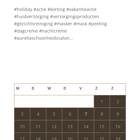
#holiday #actie #korting #vakantieactie
#huidverzorging #verzorgingsproducten
#gezichtsreiniging #masker #mask #peeling
#dagcreme #nachtcreme
#aureliaschoonheidssalon...
Blog archief
augustus 2026
M
D
W
D
V
Z
Z
1
2
3
4
5
6
7
8
9
10
11
12
13
14
15
16
17
18
19
20
21
22
23