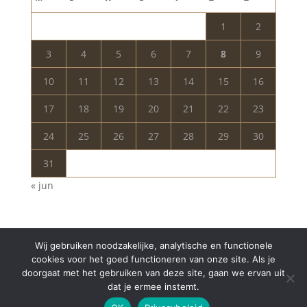
1
2
3
4
5
6
7
8
9
10
11
12
13
14
15
16
17
18
19
20
21
22
23
24
25
26
27
28
29
30
31
« jun
Wij gebruiken noodzakelijke, analytische en functionele
cookies voor het goed functioneren van onze site. Als je
doorgaat met het gebruiken van deze site, gaan we ervan uit
dat je ermee instemt.
Copyright © 2024 Aurelia Schoonheidssalon | All