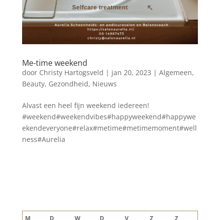
Me-time weekend
door
Christy Hartogsveld
|
jan 20, 2023
|
Algemeen
,
Beauty
,
Gezondheid
,
Nieuws
Alvast een heel fijn weekend iedereen!
#weekend#weekendvibes#happyweekend#happywe
ekendeveryone#relax#metime#metimemoment#well
ness#Aurelia
Blog archief
augustus 2026
M
D
W
D
V
Z
Z