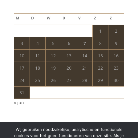
augustus 2026
M
D
W
D
V
Z
Z
1
2
3
4
5
6
7
8
9
10
11
12
13
14
15
16
17
18
19
20
21
22
23
24
25
26
27
28
29
30
31
« jun
Wij gebruiken noodzakelijke, analytische en functionele
cookies voor het goed functioneren van onze site. Als je