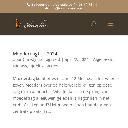
Bel voor een afspraak: 06-14 98 74 73 |
info@salonaurelia.nl
Moederdagtips 2024
door
Christy Hartogsveld
|
apr 22, 2024
|
Algemeen
,
Nieuws
,
tijdelijke acties
Moederdag komt er weer aan. 12 Mei a.s. is het weer
zover. Moeders over de hele wereld krijgen op deze
dag extra aandacht. Wist je dat de oorsprong van
moederdag al eeuwen geleden is begonnen in het
oude Griekenland? Het moederschap had daar een
centrale plaats. Er...