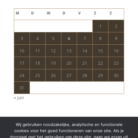
augustus 2026
M
D
W
D
V
Z
Z
1
2
3
4
5
6
7
8
9
10
11
12
13
14
15
16
17
18
19
20
21
22
23
24
25
26
27
28
29
30
31
« jun
Wij gebruiken noodzakelijke, analytische en functionele
cookies voor het goed functioneren van onze site. Als je
doorgaat met het gebruiken van deze site, gaan we ervan uit