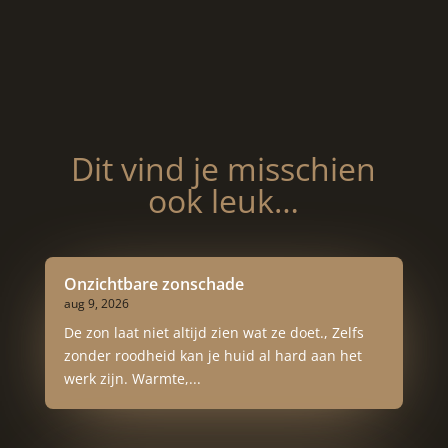
Dit vind je misschien
ook leuk…
Onzichtbare zonschade
aug 9, 2026
De zon laat niet altijd zien wat ze doet., Zelfs
zonder roodheid kan je huid al hard aan het
werk zijn. Warmte,...