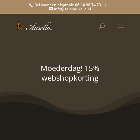
Bel voor een afspraak: 06-14 98 74 73 |
info@salonaurelia.nl
Moederdag! 15%
webshopkorting