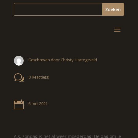
Geschreven door Christy Hartogsveld
w
0 Reactie(s)

6 mei 2021
A.s. zondag is het al weer moederdag! De dag om je