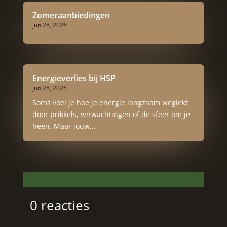
Zomeraanbiedingen
jun 28, 2026
Energieverlies bij HSP
jun 28, 2026
Soms voel je hoe je energie langzaam weglekt
door prikkels, verwachtingen of de sfeer om je
heen. Maar jouw...
0 reacties