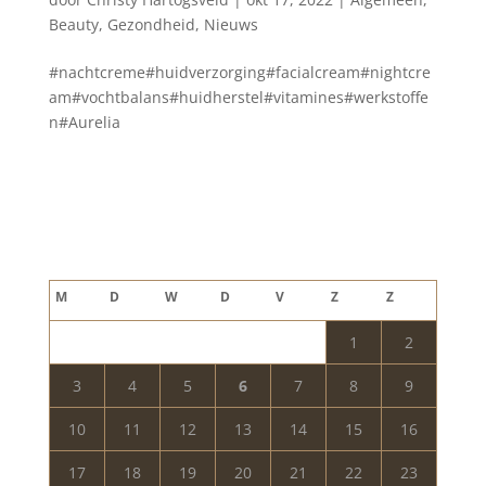
Beauty
,
Gezondheid
,
Nieuws
#nachtcreme#huidverzorging#facialcream#nightcre
am#vochtbalans#huidherstel#vitamines#werkstoffe
n#Aurelia
Blog archief
augustus 2026
M
D
W
D
V
Z
Z
1
2
3
4
5
6
7
8
9
10
11
12
13
14
15
16
17
18
19
20
21
22
23