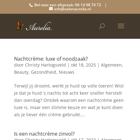
Bel voor een afspraak: 06-14 98 74 73 |
info@salonaurelia.nl
Nachtcrème: luxe of noodzaak?
door
Christy Hartogsveld
|
okt 18, 2025
|
Algemeen
,
Beauty
,
Gezondheid
,
Nieuws
Terwijl jij droomt, werkt je huid op volle toeren! Wist
je dat je huid ’s nachts tot acht keer sneller herstelt
dan overdag? Ontdek waarom een nachtcrème geen
luxe is, maar een slimme keuze en wat je kunt doen
als je liever één crème gebruikt....
Is een nachtcrème zinvol?
door
Christy Hartogsveld
|
okt 17, 2022
|
Algemeen
,