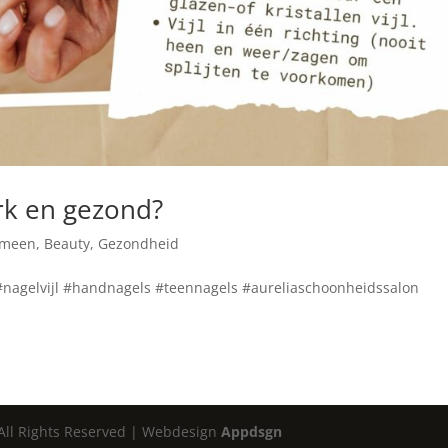
erk en gezond?
emeen
,
Beauty
,
Gezondheid
nagelvijl #handnagels #teennagels #aureliaschoonheidssalon
 All Rights Reserved | Webdesign
Appdsgn