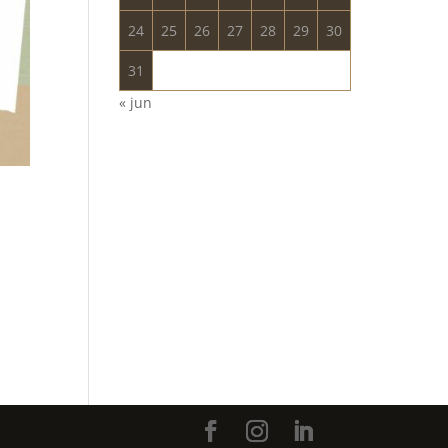
24
25
26
27
28
29
30
31
« jun