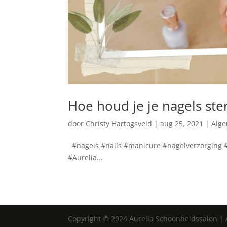
Hoe houd je je nagels st
door
Christy Hartogsveld
|
aug 25, 2021
|
Alg
#nagels #nails #manicure #nagelverzorging #
#Aurelia...
Copyright © 2024 Aurelia Schoonheidssalon |