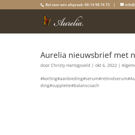
Bel voor een afspraak: 06-14 98 74 73 |
info@
Aurelia nieuwsbrief met 
door
Christy Hartogsveld
|
okt 6, 2022
|
Algem
#korting#aanbieding#serum#retinolserum#Aur
ding#suppletie#balanscoach