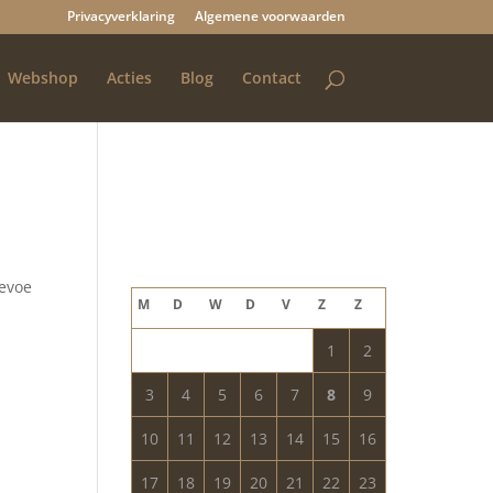
Privacyverklaring
Algemene voorwaarden
Webshop
Acties
Blog
Contact
Blog archief
augustus 2026
evoe
M
D
W
D
V
Z
Z
1
2
3
4
5
6
7
8
9
10
11
12
13
14
15
16
17
18
19
20
21
22
23