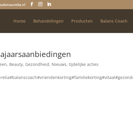
salonaurelia.nl
Home
Behandelingen
Producten
Balans Coach
najaarsaanbiedingen
een
,
Beauty
,
Gezondheid
,
Nieuws
,
tijdelijke acties
elia#balanscoach#vriendenkorting#familiekorting#vitaal#gezond