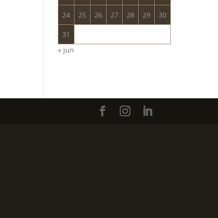
24
25
26
27
28
29
30
31
« jun