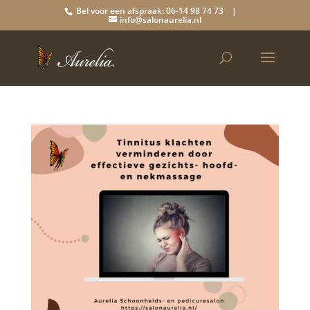
Bel voor een afspraak: 06-14 98 74 73 |
info@salonaurelia.nl