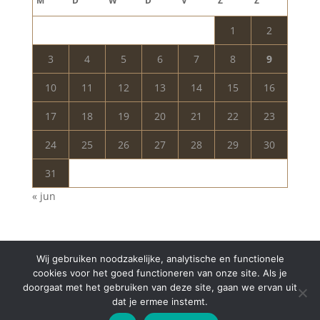
M
D
W
D
V
Z
Z
1
2
3
4
5
6
7
8
9
10
11
12
13
14
15
16
17
18
19
20
21
22
23
24
25
26
27
28
29
30
31
« jun
Wij gebruiken noodzakelijke, analytische en functionele
cookies voor het goed functioneren van onze site. Als je
doorgaat met het gebruiken van deze site, gaan we ervan uit
dat je ermee instemt.
Copyright © 2024 Aurelia Schoonheidssalon | All