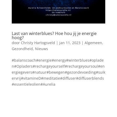
Last van winterblues? Hoe hou jij je energie
hoog?
door
Christy Hartogsveld
|
jan 11, 2023
|
Algemeen
,
Gezondheid
,
Nieuws
#balanscoach#energie#energy#winterblues#oplade
n#Opladers#rechargeyourself#rechargeyoursoul#en
ergiegevers#natuur#bewegen#gezondevoeding#suik
ervrij#vitamineD#meditatie#diffuser#diffuserblends
#essentieleolien#Aurelia
Blog archief