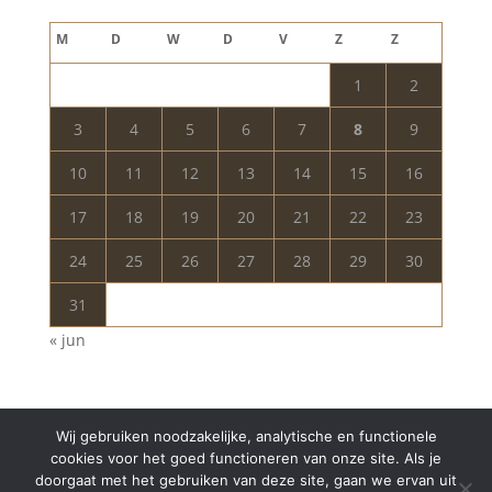
augustus 2026
M
D
W
D
V
Z
Z
1
2
3
4
5
6
7
8
9
10
11
12
13
14
15
16
17
18
19
20
21
22
23
24
25
26
27
28
29
30
31
« jun
Wij gebruiken noodzakelijke, analytische en functionele
cookies voor het goed functioneren van onze site. Als je
doorgaat met het gebruiken van deze site, gaan we ervan uit