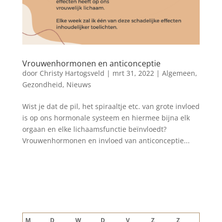
Vrouwenhormonen en anticonceptie
door
Christy Hartogsveld
|
mrt 31, 2022
|
Algemeen
,
Gezondheid
,
Nieuws
Wist je dat de pil, het spiraaltje etc. van grote invloed
is op ons hormonale systeem en hiermee bijna elk
orgaan en elke lichaamsfunctie beïnvloedt?
Vrouwenhormonen en invloed van anticonceptie...
Blog archief
augustus 2026
M
D
W
D
V
Z
Z