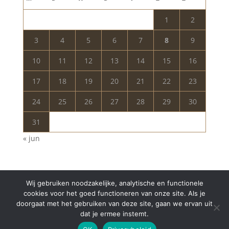
1
2
3
4
5
6
7
8
9
10
11
12
13
14
15
16
17
18
19
20
21
22
23
24
25
26
27
28
29
30
31
« jun
Wij gebruiken noodzakelijke, analytische en functionele
cookies voor het goed functioneren van onze site. Als je
doorgaat met het gebruiken van deze site, gaan we ervan uit
dat je ermee instemt.
Copyright © 2024 Aurelia Schoonheidssalon | All