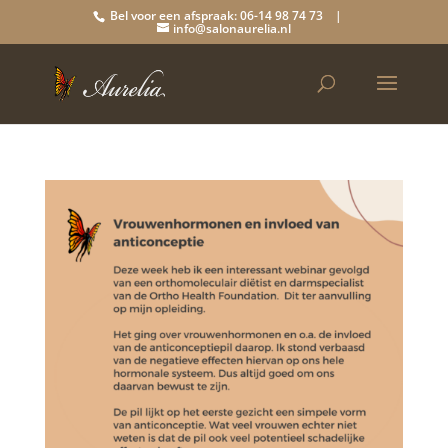
Bel voor een afspraak: 06-14 98 74 73 |
info@salonaurelia.nl