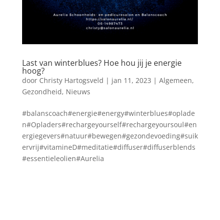
Last van winterblues? Hoe hou jij je energie
hoog?
door
Christy Hartogsveld
|
jan 11, 2023
|
Algemeen
,
Gezondheid
,
Nieuws
#balanscoach#energie#energy#winterblues#oplade
n#Opladers#rechargeyourself#rechargeyoursoul#en
ergiegevers#natuur#bewegen#gezondevoeding#suik
ervrij#vitamineD#meditatie#diffuser#diffuserblends
#essentieleolien#Aurelia
Blog archief