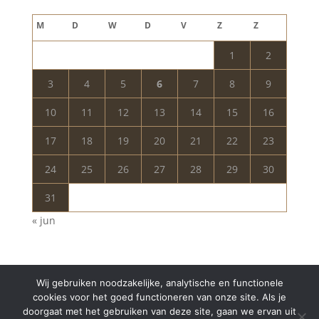
augustus 2026
M
D
W
D
V
Z
Z
1
2
3
4
5
6
7
8
9
10
11
12
13
14
15
16
17
18
19
20
21
22
23
24
25
26
27
28
29
30
31
« jun
Wij gebruiken noodzakelijke, analytische en functionele
cookies voor het goed functioneren van onze site. Als je
doorgaat met het gebruiken van deze site, gaan we ervan uit