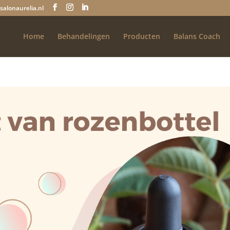
salonaurelia.nl
Home
Behandelingen
Producten
Balans Coach