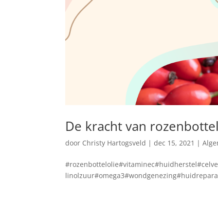
De kracht van rozenbotte
door
Christy Hartogsveld
|
dec 15, 2021
|
Alg
#rozenbottelolie#vitaminec#huidherstel#cel
linolzuur#omega3#wondgenezing#huidreparati