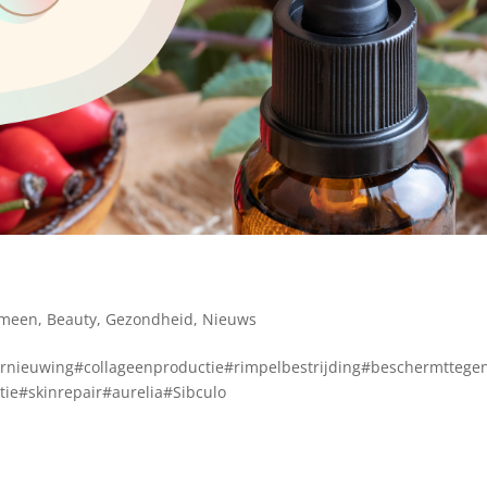
l
emeen
,
Beauty
,
Gezondheid
,
Nieuws
vernieuwing#collageenproductie#rimpelbestrijding#beschermttege
e#skinrepair#aurelia#Sibculo