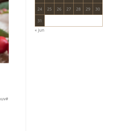
24
25
26
27
28
29
30
31
« jun
nuv#