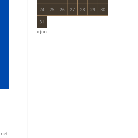
24
25
26
27
28
29
30
31
« jun
t
 net