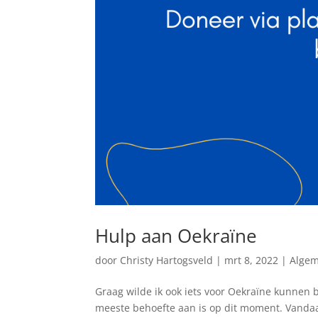
Hulp aan Oekraïne
door
Christy Hartogsveld
|
mrt 8, 2022
|
Alge
Graag wilde ik ook iets voor Oekraïne kunnen 
meeste behoefte aan is op dit moment. Vandaag