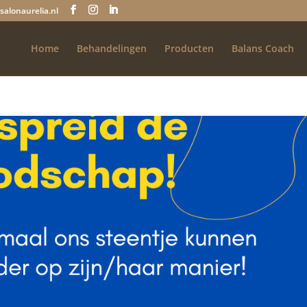
salonaurelia.nl
Home
Behandelingen
Producten
Balans Coach