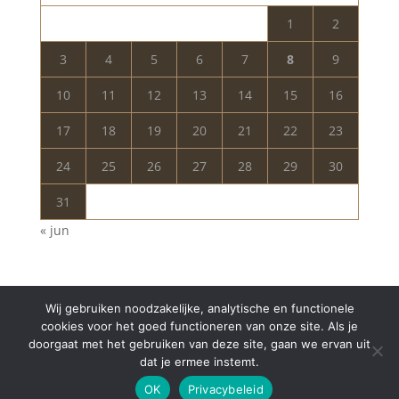
1
2
3
4
5
6
7
8
9
10
11
12
13
14
15
16
17
18
19
20
21
22
23
24
25
26
27
28
29
30
31
« jun
Wij gebruiken noodzakelijke, analytische en functionele
cookies voor het goed functioneren van onze site. Als je
doorgaat met het gebruiken van deze site, gaan we ervan uit
dat je ermee instemt.
Copyright © 2024 Aurelia Schoonheidssalon | All
OK
Privacybeleid
Rights Reserved | Webdesign
Appdsgn