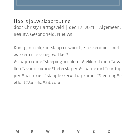
Hoe is jouw slaaproutine
door
Christy Hartogsveld
|
dec 17, 2021
|
Algemeen
,
Beauty
,
Gezondheid
,
Nieuws
Kom jij moeilijk in slaap of wordt je tussendoor snel
wakker of te vroeg wakker?
#slaaproutine#sleepingproblems#lekkerslapen#afva
llen#avondroutine#beterslapen#slaaptekort#oordop
pen#nachtrust#slaaplekker#slaapkamer#Sleeping#e
etlust#Aurelia#Sibculo
Blog archief
augustus 2026
M
D
W
D
V
Z
Z