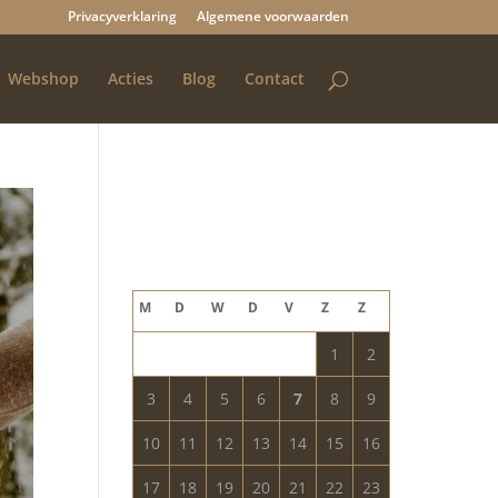
Privacyverklaring
Algemene voorwaarden
Webshop
Acties
Blog
Contact
Blog archief
augustus 2026
M
D
W
D
V
Z
Z
1
2
3
4
5
6
7
8
9
10
11
12
13
14
15
16
17
18
19
20
21
22
23