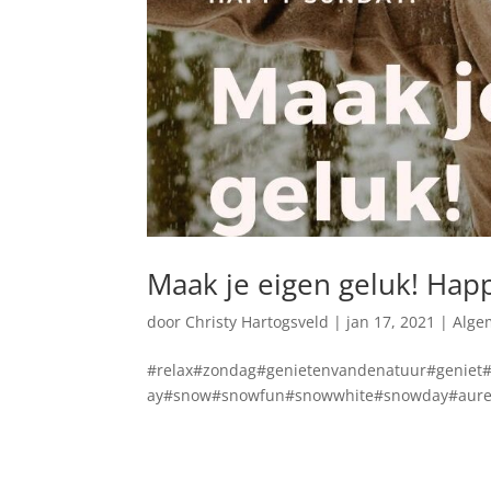
Maak je eigen geluk! Hap
door
Christy Hartogsveld
|
jan 17, 2021
|
Alge
#relax#zondag#genietenvandenatuur#geniet#
ay#snow#snowfun#snowwhite#snowday#aurel