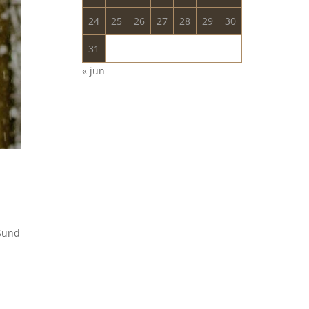
24
25
26
27
28
29
30
31
« jun
Sund