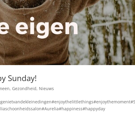
py Sunday!
meen
,
Gezondheid
,
Nieuws
genietvandekleinedingen#enjoythelittlethings#enjoythemoment#
iaschoonheidssalon#Aurelia#happiness#happyday