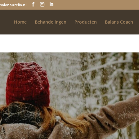
salonaurelia.nl
Home
Behandelingen
Producten
Balans Coach