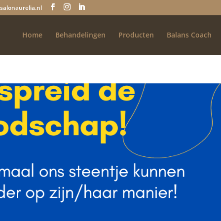
salonaurelia.nl
Home
Behandelingen
Producten
Balans Coach