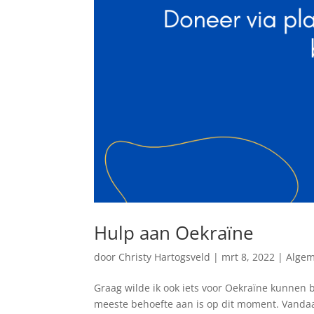
Hulp aan Oekraïne
door
Christy Hartogsveld
|
mrt 8, 2022
|
Alge
Graag wilde ik ook iets voor Oekraïne kunnen 
meeste behoefte aan is op dit moment. Vandaag