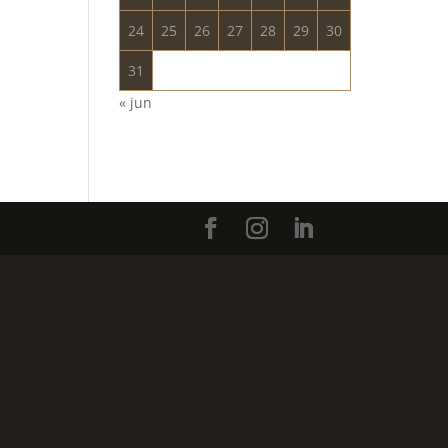
24
25
26
27
28
29
30
31
« jun