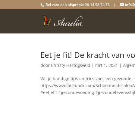
Bel voor een afspraak: 06-14 98 74 73 |
info@
Eet je fit! De kracht van 
door
Christy Hartogsveld
|
mrt 1, 2021
|
Alge
Wil je handige tips en trics voor een gezonde
https://www.facebook.com/SchoonheidssalonAur
#eetjefit #gezondevoeding #gezondelevensstijl 