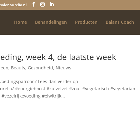
salonaurelia.nl
Home
Behandelingen
Producten
Balans Coach
voeding, week 4, de laatste week
meen
,
Beauty
,
Gezondheid
,
Nieuws
r voedingspatroon? Lees dan verder op
elia/ #energieboost #zuivelvet #zout #vegetarisch #vegetarian
#vezelrijkevoeding #eiwitrijk...