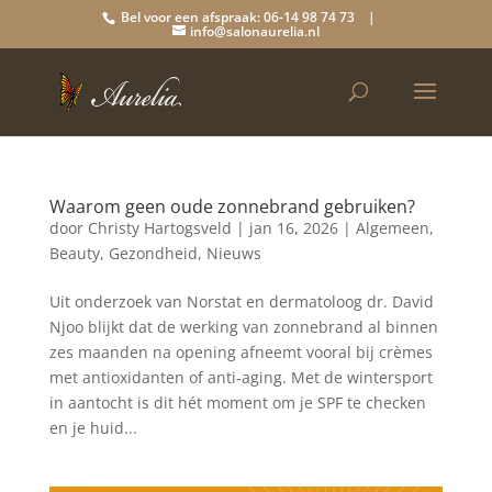
Bel voor een afspraak: 06-14 98 74 73 |
info@salonaurelia.nl
Waarom geen oude zonnebrand gebruiken?
door
Christy Hartogsveld
|
jan 16, 2026
|
Algemeen
,
Beauty
,
Gezondheid
,
Nieuws
Uit onderzoek van Norstat en dermatoloog dr. David
Njoo blijkt dat de werking van zonnebrand al binnen
zes maanden na opening afneemt vooral bij crèmes
met antioxidanten of anti‑aging. Met de wintersport
in aantocht is dit hét moment om je SPF te checken
en je huid...