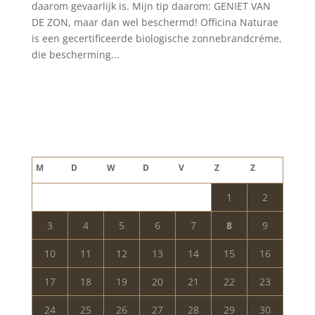
daarom gevaarlijk is. Mijn tip daarom: GENIET VAN
DE ZON, maar dan wel beschermd! Officina Naturae
is een gecertificeerde biologische zonnebrandcréme,
die bescherming...
Blog archief
augustus 2026
M
D
W
D
V
Z
Z
1
2
3
4
5
6
7
8
9
10
11
12
13
14
15
16
17
18
19
20
21
22
23
24
25
26
27
28
29
30