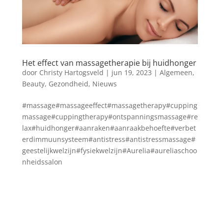
Het effect van massagetherapie bij huidhonger
door
Christy Hartogsveld
|
jun 19, 2023
|
Algemeen
,
Beauty
,
Gezondheid
,
Nieuws
#massage#massageeffect#massagetherapy#cupping
massage#cuppingtherapy#ontspanningsmassage#re
lax#huidhonger#aanraken#aanraakbehoefte#verbet
erdimmuunsysteem#antistress#antistressmassage#
geestelijkwelzijn#fysiekwelzijn#Aurelia#aureliaschoo
nheidssalon
Blog archief