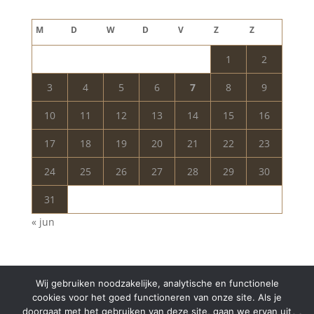
augustus 2026
M
D
W
D
V
Z
Z
1
2
3
4
5
6
7
8
9
10
11
12
13
14
15
16
17
18
19
20
21
22
23
24
25
26
27
28
29
30
31
« jun
Wij gebruiken noodzakelijke, analytische en functionele
cookies voor het goed functioneren van onze site. Als je
doorgaat met het gebruiken van deze site, gaan we ervan uit