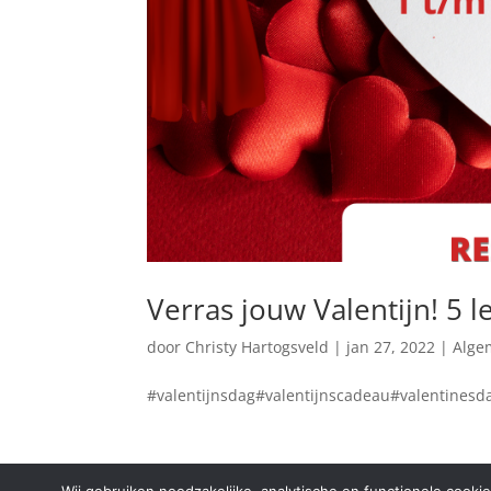
Verras jouw Valentijn! 5 
door
Christy Hartogsveld
|
jan 27, 2022
|
Alge
#valentijnsdag#valentijnscadeau#valentinesd