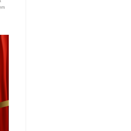
t
eem