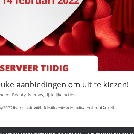
leuke aanbiedingen om uit te kiezen!
meen
,
Beauty
,
Nieuws
,
tijdelijke acties
ay2022#verrassing#liefde#love#cadeau#valentine#Aurelia