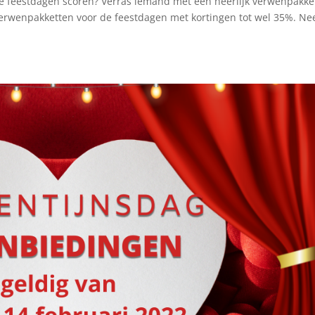
 de feestdagen scoren? Verras iemand met een heerlijk verwenpakke
verwenpakketten voor de feestdagen met kortingen tot wel 35%. N