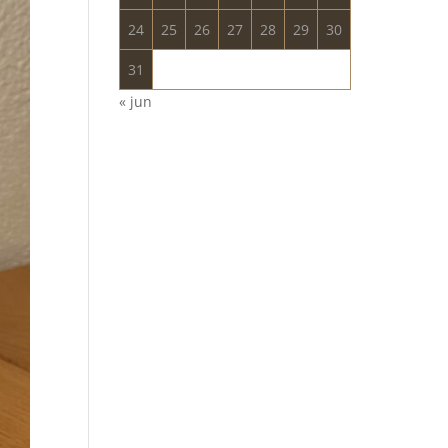
24
25
26
27
28
29
30
31
« jun