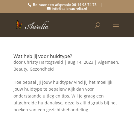
Bel voor een afspraak: 06-14 98 74 73 |
info@salonaurelia.nl
Wat heb jij voor huidtype?
door
Christy Hartogsveld
|
aug 14, 2023
|
Algemeen
,
Beauty
,
Gezondheid
Hoe bepaal jij jouw huidtype? Vind jij het moeilijk
jouw huidtype te bepalen? Kijk dan voor
onderstaande uitleg en tips. Wil je graag een
uitgebreide huidanalyse, deze is altijd gratis bij het
boeken van een gezichtsbehandeling....
Blog archief