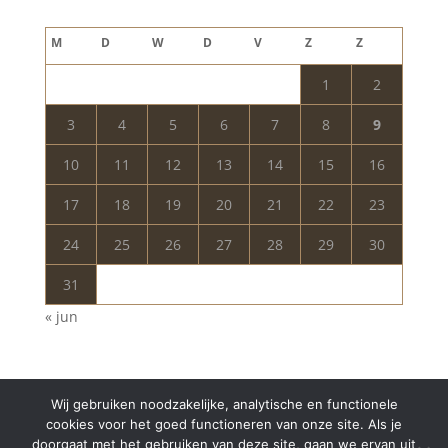
augustus 2026
M
D
W
D
V
Z
Z
1
2
3
4
5
6
7
8
9
10
11
12
13
14
15
16
17
18
19
20
21
22
23
24
25
26
27
28
29
30
31
« jun
Wij gebruiken noodzakelijke, analytische en functionele
cookies voor het goed functioneren van onze site. Als je
doorgaat met het gebruiken van deze site, gaan we ervan uit