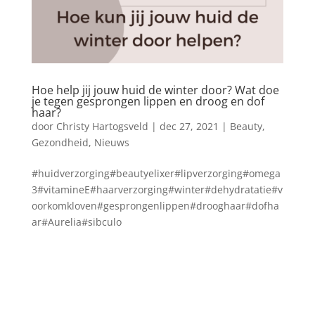
Hoe help jij jouw huid de winter door? Wat doe
je tegen gesprongen lippen en droog en dof
haar?
door
Christy Hartogsveld
|
dec 27, 2021
|
Beauty
,
Gezondheid
,
Nieuws
#huidverzorging#beautyelixer#lipverzorging#omega
3#vitamineE#haarverzorging#winter#dehydratatie#v
oorkomkloven#gesprongenlippen#drooghaar#dofha
ar#Aurelia#sibculo
Blog archief