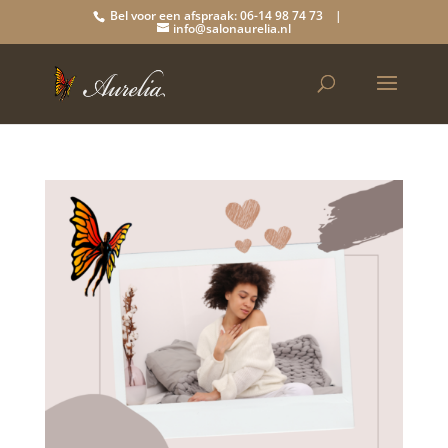
Bel voor een afspraak: 06-14 98 74 73 |
info@salonaurelia.nl