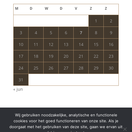
augustus 2026
M
D
W
D
V
Z
Z
1
2
3
4
5
6
7
8
9
10
11
12
13
14
15
16
17
18
19
20
21
22
23
24
25
26
27
28
29
30
31
« jun
Wij gebruiken noodzakelijke, analytische en functionele
cookies voor het goed functioneren van onze site. Als je
doorgaat met het gebruiken van deze site, gaan we ervan uit