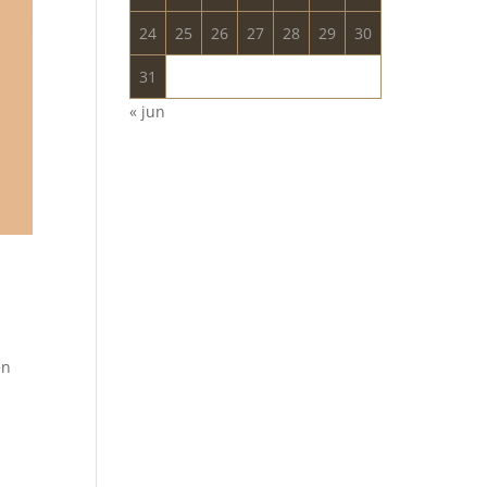
24
25
26
27
28
29
30
31
« jun
en