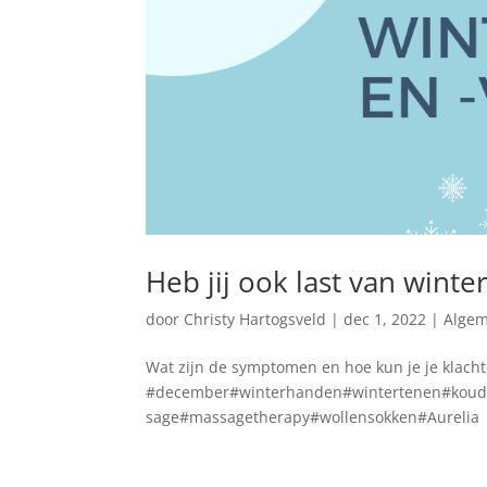
Heb jij ook last van wint
door
Christy Hartogsveld
|
dec 1, 2022
|
Alge
Wat zijn de symptomen en hoe kun je je klach
#december#winterhanden#wintertenen#koud
sage#massagetherapy#wollensokken#Aurelia