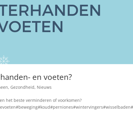
erhanden- en voeten?
meen
,
Gezondheid
,
Nieuws
ten het beste verminderen of voorkomen?
evoeten#beweging#koud#perniones#wintervingers#wisselbaden