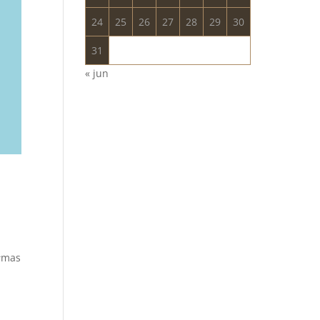
24
25
26
27
28
29
30
31
« jun
#mas