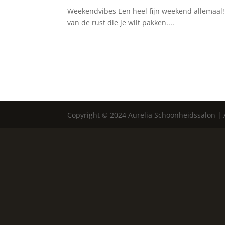
Weekendvibes Een heel fijn weekend allemaal! G
van de rust die je wilt pakken....
Copyright © 2024 Aurelia Schoonheidssalon |