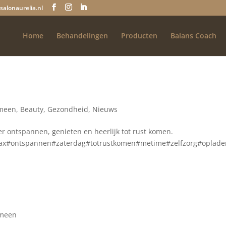
salonaurelia.nl
Home
Behandelingen
Producten
Balans Coach
meen
,
Beauty
,
Gezondheid
,
Nieuws
r ontspannen, genieten en heerlijk tot rust komen.
x#ontspannen#zaterdag#totrustkomen#metime#zelfzorg#oplad
meen