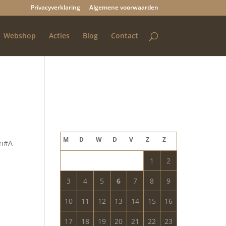
Privacyverklaring
Algemene voorwaarden
Webshop
Acties
Blog
Contact
Blog archief
augustus 2026
M
D
W
D
V
Z
Z
en#A
1
2
3
4
5
6
7
8
9
10
11
12
13
14
15
16
17
18
19
20
21
22
23