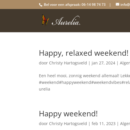
Bel voor een afspraak: 06-14 98 74 73 |
info@
Happy, relaxed weekend!
door
Christy Hartogsveld
|
jan 27, 2024
|
Alge
Een heel mooi, zonnig weekend allemaal! Lekke
#weekend#happyweekend#weekendvibes#rela
urelia
Happy weekend!
door
Christy Hartogsveld
|
feb 11, 2023
|
Alge