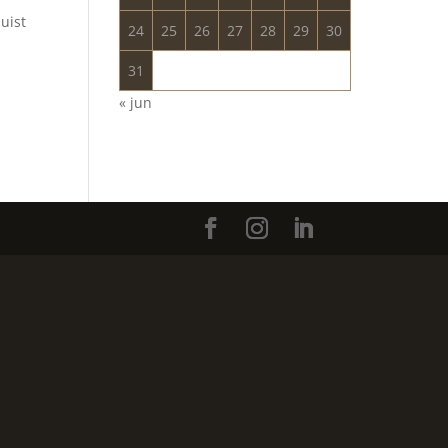
uist
24
25
26
27
28
29
30
31
« jun