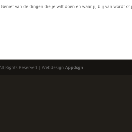
eniet van de dingen die je wilt doen en waar jij blij van wordt of j
 All Rights Reserved | Webdesign
Appdsgn