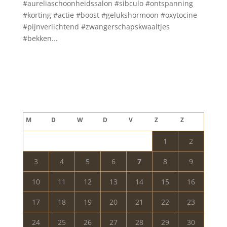
#aureliaschoonheidssalon #sibculo #ontspanning
#korting #actie #boost #gelukshormoon #oxytocine
#pijnverlichtend #zwangerschapskwaaltjes
#bekken...
Blog archief
augustus 2026
M
D
W
D
V
Z
Z
1
2
3
4
5
6
7
8
9
10
11
12
13
14
15
16
17
18
19
20
21
22
23
24
25
26
27
28
29
30